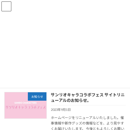
コ
ナ
ン
ビ
テ
ゲ
ン
ー
ツ
シ
へ
ョ
お知らせ
ス
ン
キ
に
ッ
移
プ
動
HOME
お知らせ
お知らせ
お知らせ
サンリオキャラコラボフェス サイトリニ
お知らせ
ューアルのお知らせ。
2023年9月1日
ホームページをリニューアルいたしました。催
事情報や新作グッズの情報などを、より見やす
くお届けいたします。 今後ともよろしくお願い